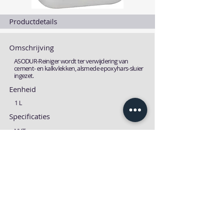
Productdetails
Omschrijving
ASODUR-Reiniger wordt ter verwijdering van
cement- en kalkvlekken, alsmede epoxyhars-sluier
ingezet.
Eenheid
1 L
Specificaties
NVT
Fiches
Technische fiche
MSDS fiche
Download
Download
Previous
Next one