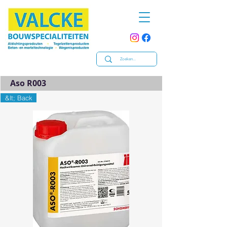
Aso R003
&lt; Back