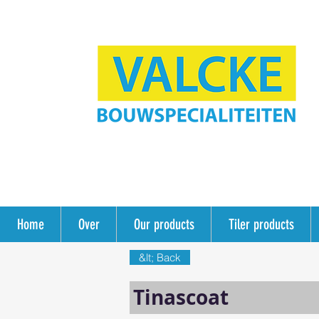
Home
Over
Our products
Tiler products
&lt; Back
Tinascoat