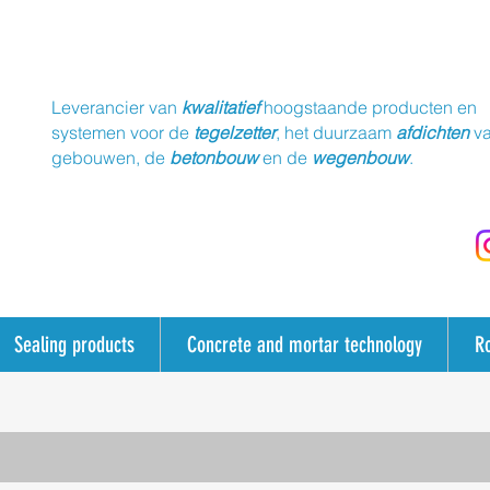
Leverancier van
kwalitatief
hoogstaande producten en
systemen voor de
tegelzetter
, het duurzaam
afdichten
v
gebouwen, de
betonbouw
en de
wegenbouw
.
Sealing products
Concrete and mortar technology
R